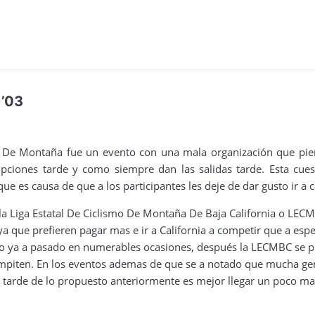
’03
smo De Montaña fue un evento con una mala organización que pi
ripciones tarde y como siempre dan las salidas tarde. Esta cue
s causa de que a los participantes les deje de dar gusto ir a c
a Liga Estatal De Ciclismo De Montaña De Baja California o LEC
 ya que prefieren pagar mas e ir a California a competir que a esp
mo ya a pasado en numerables ocasiones, después la LECMBC se 
iten. En los eventos ademas de que se a notado que mucha gente 
arde de lo propuesto anteriormente es mejor llegar un poco mas 