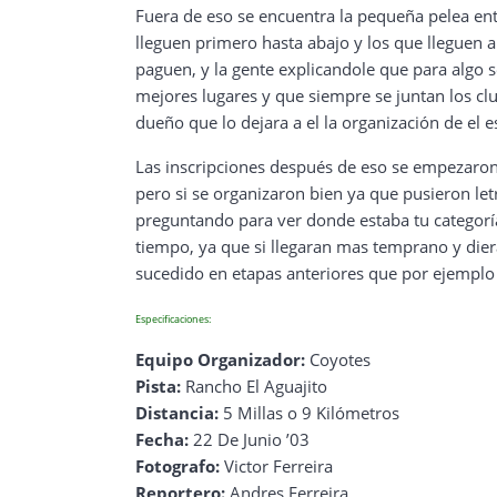
Fuera de eso se encuentra la pequeña pelea ent
lleguen primero hasta abajo y los que lleguen 
paguen, y la gente explicandole que para algo 
mejores lugares y que siempre se juntan los club
dueño que lo dejara a el la organización de el 
Las inscripciones después de eso se empezaron a
pero si se organizaron bien ya que pusieron le
preguntando para ver donde estaba tu categorí
tiempo, ya que si llegaran mas temprano y diera
sucedido en etapas anteriores que por ejemplo se
Especificaciones:
Equipo Organizador:
Coyotes
Pista:
Rancho El Aguajito
Distancia:
5 Millas o 9 Kilómetros
Fecha:
22 De Junio ’03
Fotografo:
Victor Ferreira
Reportero:
Andres Ferreira